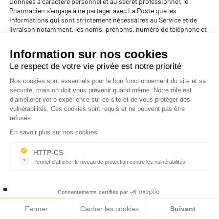
Données à caractère personnel et au secret professionnel, le
Pharmacien s’engage à ne partager avec La Poste que les
informations qui sont strictement nécessaires au Service et de
livraison notamment, les noms, prénoms, numéro de téléphone et
adresse du destinataire du Colis scellé.
La Poste s'interdit expressément, tant pour elle-même que pour
ses agents, toute ouverture des Colis scellé comme des Plis
scellés.
Si l'ouverture d'un ou plusieurs Colis scellé ou Pli scellé est
demandée lors d'un contrôle de police, La Poste avertira les
destinataires concernés.
Les Colis scellés seront livrés dans le respect des dispositions de
l'Article R. 5125-49 du code de la santé publique.
La Poste s'engage à signaler tout dommage ou perte des Colis
scellés pris en charge au Pharmacien et à l'Utilisateur.
9. La livraison du Colis scellé à l'adresse désignée par l'Utilisateur
L’Agent collecte le Colis scellé et récupère le Pli scellé auprès du
Pharmacien au sein de l’Officine. Puis, l’Agent livre le Colis et le Pli