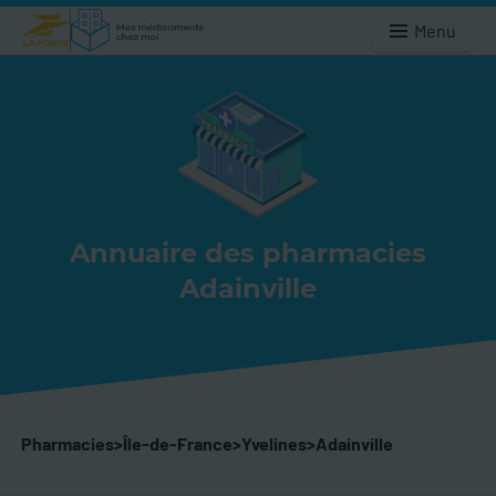
Menu
Annuaire des pharmacies
Adainville
Pharmacies
>
Île-de-France
>
Yvelines
>
Adainville