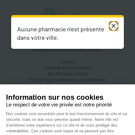
Aucune pharmacie n'est présente
dans votre ville.
Du lundi au vendredi de 9h00 à 18h00
Accueil
Annuaire des pharmacies
Nos formules et tarifs
Retirer mes médicaments en pharmacie
Organiser une livraison de médicaments
Prendre un rendez-vous dans une pharmacie
Accès pharmaciens
Accès aidants
Aide et FAQ
Nous contacter
Accessibilité
Mentions légales