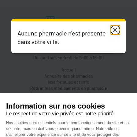
Aucune pharmacie n'est présente
dans votre ville.
Du lundi au vendredi de 9h00 à 18h00
Accueil
Annuaire des pharmacies
Nos formules et tarifs
Retirer mes médicaments en pharmacie
Organiser une livraison de médicaments
Prendre un rendez-vous dans une pharmacie
Accès pharmaciens
Accès aidants
Aide et FAQ
Nous contacter