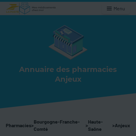
Menu
Annuaire des pharmacies
Anjeux
Bourgogne-Franche-
Haute-
Pharmacies
>
>
>
Anjeux
Comté
Saône