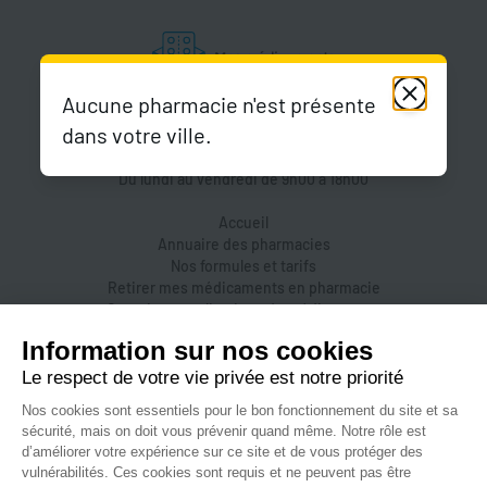
Aucune pharmacie n'est présente
dans votre ville.
Du lundi au vendredi de 9h00 à 18h00
Accueil
Annuaire des pharmacies
Nos formules et tarifs
Retirer mes médicaments en pharmacie
Organiser une livraison de médicaments
Prendre un rendez-vous dans une pharmacie
Accès pharmaciens
Accès aidants
Aide et FAQ
Nous contacter
Accessibilité
Mentions légales