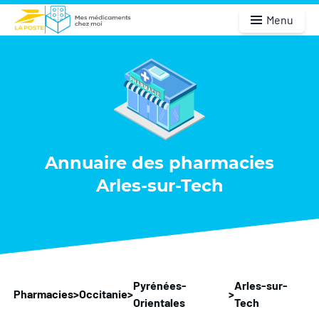
Menu
Annuaire des pharmacies
Arles-sur-Tech
Pyrénées-
Arles-sur-
Pharmacies
>
Occitanie
>
>
Orientales
Tech