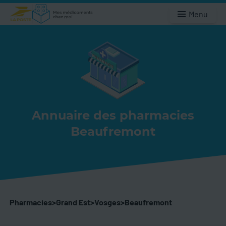
Menu
Annuaire des pharmacies
Beaufremont
Pharmacies
>
Grand Est
>
Vosges
>
Beaufremont