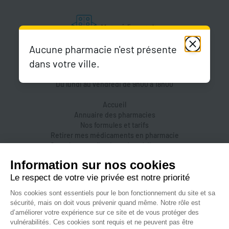
Aucune pharmacie n'est présente
dans votre ville.
Du lundi au vendredi de 9h00 à 18h00
Accueil
Annuaire des pharmacies
Nos formules et tarifs
Retirer mes médicaments en pharmacie
Organiser une livraison de médicaments
Prendre un rendez-vous dans une pharmacie
Accès pharmaciens
Accès aidants
Aide et FAQ
Nous contacter
Accessibilité
Mentions légales