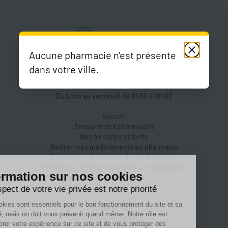
Aucune pharmacie n'est présente
dans votre ville.
Du lundi au vendredi de 9h00 à 18h00
Accueil
Annuaire des pharmacies
Nos formules et tarifs
Retirer mes médicaments en pharmacie
Organiser une livraison de médicaments
Prendre un rendez-vous dans une pharmacie
Accès pharmaciens
Accès aidants
Aide et FAQ
Nous contacter