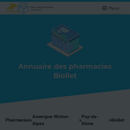
Menu
Annuaire des pharmacies
Biollet
Auvergne-Rhône-
Puy-de-
Pharmacies
>
>
>
Biollet
Alpes
Dôme