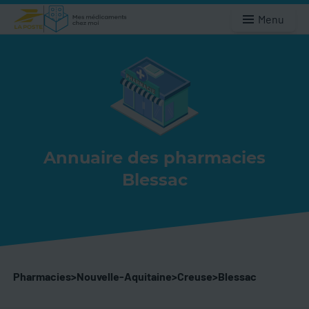
Menu
Annuaire des pharmacies
Blessac
Pharmacies
>
Nouvelle-Aquitaine
>
Creuse
>
Blessac