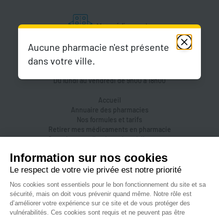
Aucune pharmacie n'est présente
dans votre ville.
Du lundi au vendredi de 9h00 à 18h00
Accueil
Annuaire des pharmacies
Nos formules et tarifs
Retirer mes médicaments en pharmacie
Organiser une livraison de médicaments
Prendre un rendez-vous dans une pharmacie
Accès pharmaciens
Accès aidants
Aide et FAQ
Nous contacter
Accessibilité
Mentions légales