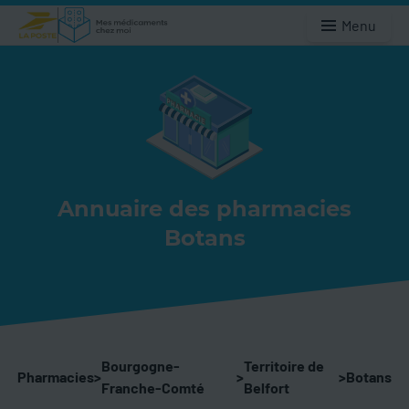
Menu
Annuaire des pharmacies
Botans
Bourgogne-
Territoire de
Pharmacies
>
>
>
Botans
Franche-Comté
Belfort