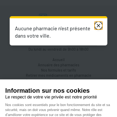
Aucune pharmacie n'est présente
dans votre ville.
Du lundi au vendredi de 9h00 à 18h00
Accueil
Annuaire des pharmacies
Nos formules et tarifs
Retirer mes médicaments en pharmacie
Organiser une livraison de médicaments
Prendre un rendez-vous dans une pharmacie
Accès pharmaciens
Accès aidants
Aide et FAQ
Nous contacter