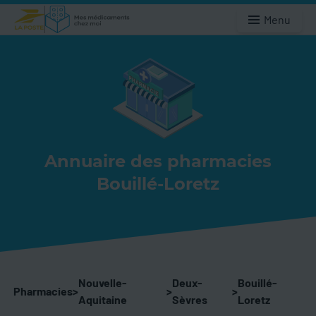
Menu
Annuaire des pharmacies
Bouillé-Loretz
Nouvelle-
Deux-
Bouillé-
Pharmacies
>
>
>
Aquitaine
Sèvres
Loretz