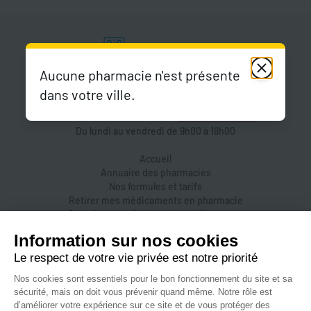
Aucune pharmacie n'est présente
dans votre ville.
Du lundi au vendredi de 9h00 à 18h00
Accueil
Annuaire des pharmacies
Nos formules et tarifs
Retirer mes médicaments en pharmacie
Organiser une livraison de médicaments
Prendre un rendez-vous dans une pharmacie
Accès pharmaciens
Accès aidants
Aide et FAQ
Nous contacter