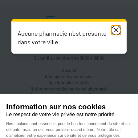
Aucune pharmacie n'est présente
dans votre ville.
Du lundi au vendredi de 9h00 à 18h00
Accueil
Annuaire des pharmacies
Nos formules et tarifs
Retirer mes médicaments en pharmacie
Organiser une livraison de médicaments
Prendre un rendez-vous dans une pharmacie
Accès pharmaciens
Accès aidants
Aide et FAQ
Nous contacter