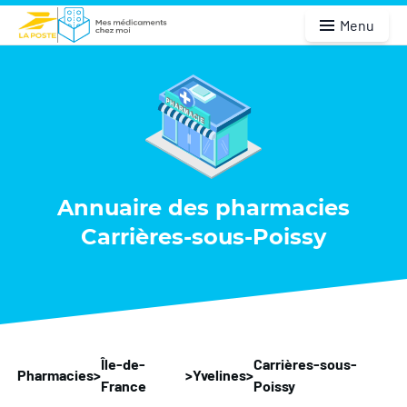
Menu
Annuaire des pharmacies
Carrières-sous-Poissy
Île-de-
Carrières-sous-
Pharmacies
>
>
Yvelines
>
France
Poissy