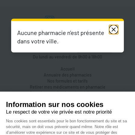
Aucune pharmacie n'est présente
dans votre ville.
Du lundi au vendredi de 9h00 à 18h00
Accueil
Annuaire des pharmacies
Nos formules et tarifs
Retirer mes médicaments en pharmacie
Organiser une livraison de médicaments
Prendre un rendez-vous dans une pharmacie
Accès pharmaciens
Accès aidants
Aide et FAQ
Nous contacter