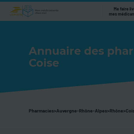
Me faire liv
mes médica
Annuaire des pha
Coise
Pharmacies
>
Auvergne-Rhône-Alpes
>
Rhône
>
Coi