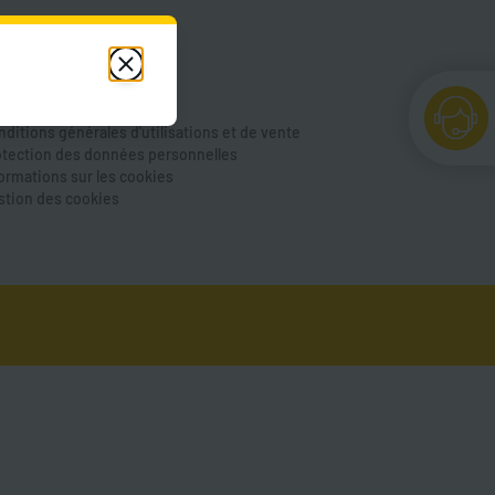
de et FAQ
us contacter
cessibilité
ntions légales
ditions générales d'utilisations et de vente
otection des données personnelles
formations sur les cookies
stion des cookies