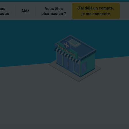
J’ai déjà un compte,
ous
Vous êtes
Aide
acter
pharmacien ?
je me connecte