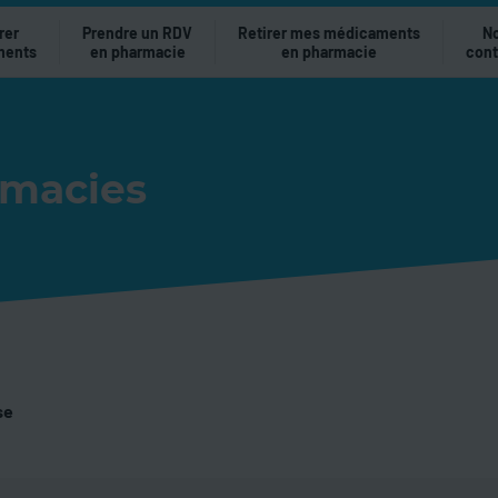
rer
Prendre un RDV
Retirer mes médicaments
N
ments
en pharmacie
en pharmacie
cont
rmacies
se