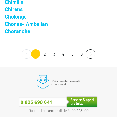
Chimilin
Chirens
Cholonge
Chonas-l'Amballan
Choranche
1
2
3
4
5
6
Du lundi au vendredi de 9h00 à 18h00