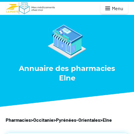
Menu
Annuaire des pharmacies
Elne
Pharmacies
>
Occitanie
>
Pyrénées-Orientales
>
Elne