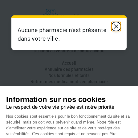
Aucune pharmacie n'est présente
dans votre ville.
Du lundi au vendredi de 9h00 à 18h00
Accueil
Annuaire des pharmacies
Nos formules et tarifs
Retirer mes médicaments en pharmacie
Organiser une livraison de médicaments
Prendre un rendez-vous dans une pharmacie
Accès pharmaciens
Accès aidants
Aide et FAQ
Nous contacter
Accessibilité
Mentions légales