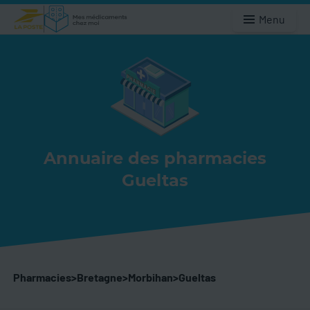
Menu
Annuaire des pharmacies
Gueltas
Pharmacies
>
Bretagne
>
Morbihan
>
Gueltas