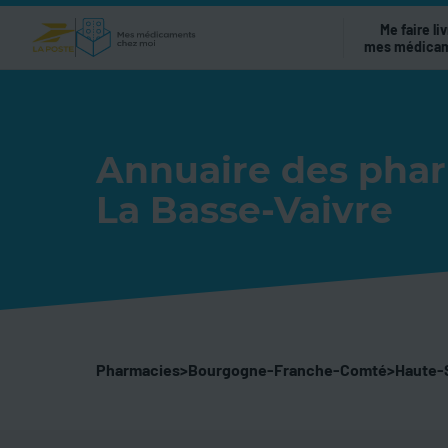
Me faire liv
mes médica
Annuaire des pha
La Basse-Vaivre
Pharmacies
>
Bourgogne-Franche-Comté
>
Haute-