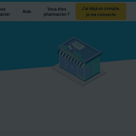
J’ai déjà un compte,
ous
Vous êtes
Aide
acter
pharmacien ?
je me connecte