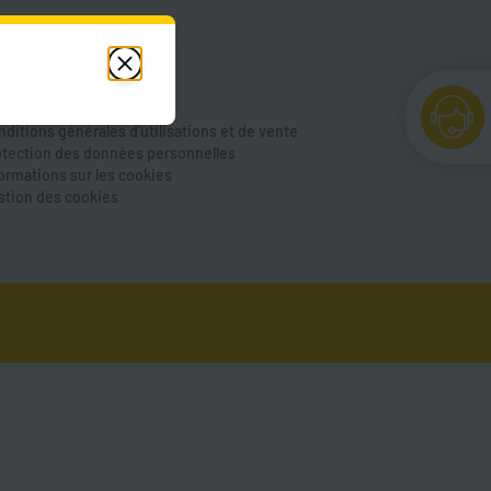
de et FAQ
us contacter
cessibilité
ntions légales
ditions générales d'utilisations et de vente
otection des données personnelles
formations sur les cookies
stion des cookies