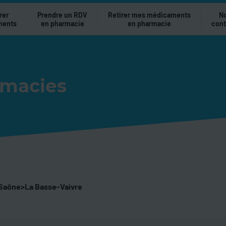
rer
Prendre un RDV
Retirer mes médicaments
N
ments
en pharmacie
en pharmacie
cont
rmacies
Saône
>
La Basse-Vaivre