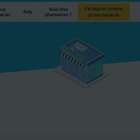
J’ai déjà un compte,
ous
Vous êtes
Aide
acter
pharmacien ?
je me connecte