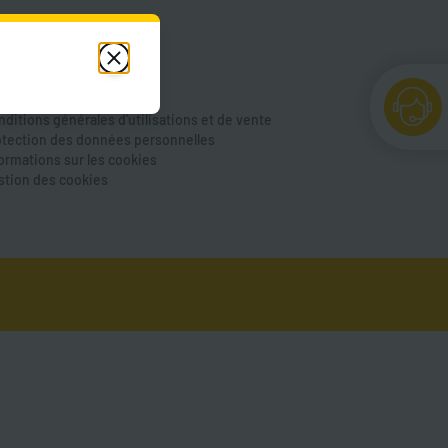
de et FAQ
us contacter
cessibilité
ntions légales
ditions générales d'utilisations et de vente
otection des données personnelles
formations sur les cookies
stion des cookies