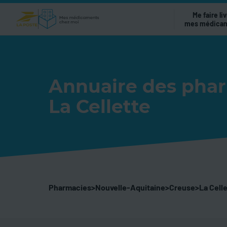
Me faire liv
mes médica
Annuaire des pha
La Cellette
Pharmacies
>
Nouvelle-Aquitaine
>
Creuse
>
La Cell