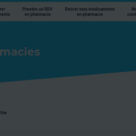
rer
Prendre un RDV
Retirer mes médicaments
N
ments
en pharmacie
en pharmacie
cont
rmacies
ette