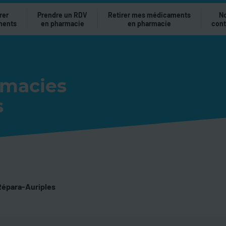
rer
Prendre un RDV
Retirer mes médicaments
N
ments
en pharmacie
en pharmacie
cont
rmacies
s
Répara-Auriples