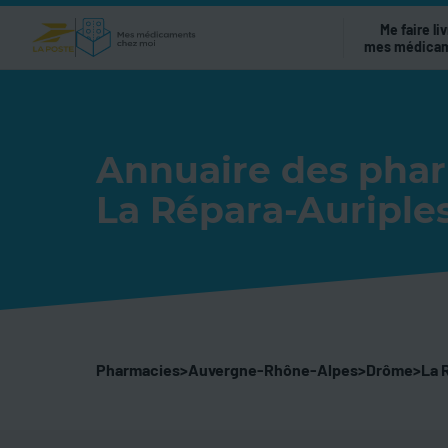
Me faire liv
mes médica
Annuaire des pha
La Répara-Auriple
Pharmacies
>
Auvergne-Rhône-Alpes
>
Drôme
>
La 