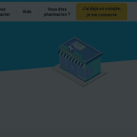
J’ai déjà un compte,
ous
Vous êtes
Aide
acter
pharmacien ?
je me connecte