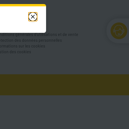
de et FAQ
us contacter
cessibilité
ntions légales
ditions générales d'utilisations et de vente
otection des données personnelles
formations sur les cookies
stion des cookies