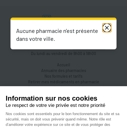
Aucune pharmacie n'est présente
dans votre ville.
Du lundi au vendredi de 9h00 à 18h00
Accueil
Annuaire des pharmacies
Nos formules et tarifs
Retirer mes médicaments en pharmacie
Organiser une livraison de médicaments
Prendre un rendez-vous dans une pharmacie
Accès pharmaciens
Accès aidants
Aide et FAQ
Nous contacter