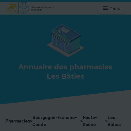
Menu
Annuaire des pharmacies
Les Bâties
Bourgogne-Franche-
Haute-
Les
Pharmacies
>
>
>
Comté
Saône
Bâties