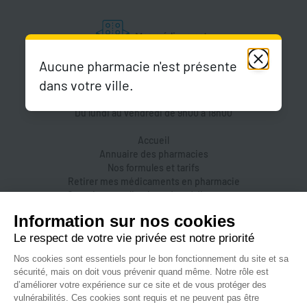
Aucune pharmacie n'est présente
dans votre ville.
Du lundi au vendredi de 9h00 à 18h00
Accueil
Annuaire des pharmacies
Nos formules et tarifs
Retirer mes médicaments en pharmacie
Organiser une livraison de médicaments
Prendre un rendez-vous dans une pharmacie
Accès pharmaciens
Accès aidants
Aide et FAQ
Nous contacter
Accessibilité
Mentions légales