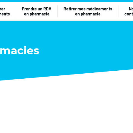
rer
Prendre un RDV
Retirer mes médicaments
N
ments
en pharmacie
en pharmacie
cont
rmacies