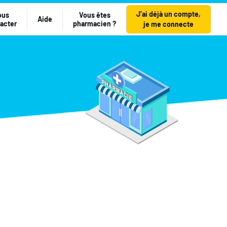
J’ai déjà un compte,
ous
Vous êtes
Aide
acter
pharmacien ?
je me connecte