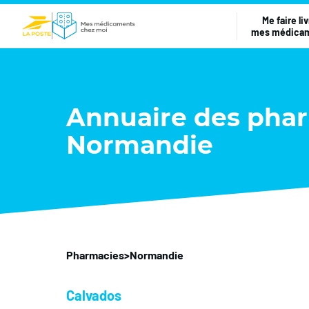
Me faire liv
mes médica
Annuaire des pha
Normandie
Pharmacies
>
Normandie
Calvados