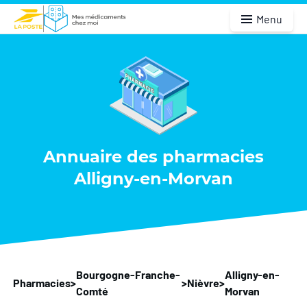
Menu
Annuaire des pharmacies
Alligny-en-Morvan
Bourgogne-Franche-
Alligny-en-
Pharmacies
>
>
Nièvre
>
Comté
Morvan