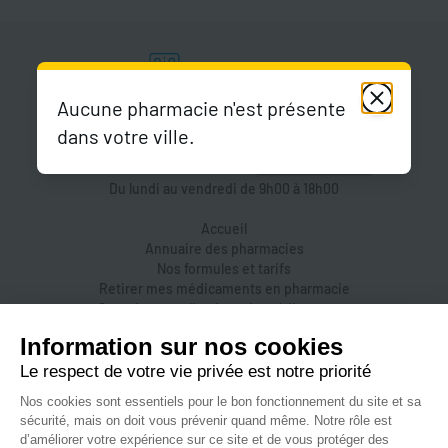
Aucune pharmacie n'est présente
dans votre ville.
Du lundi au vendredi de 9h00 à 18h00
Accueil
Annuaire des pharmacies
Nos formules et tarifs
Retirer mes médicaments en pharmacie
Organiser une livraison de médicaments
Prendre un rendez-vous dans une pharmacie
Accès pharmaciens
Accès aidants
Aide et FAQ
Nous contacter