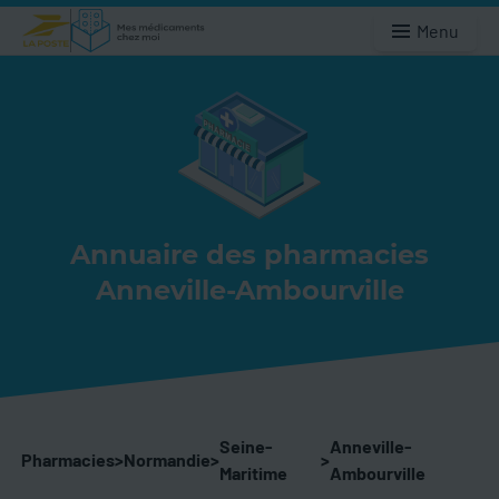
Menu
Annuaire des pharmacies
Anneville-Ambourville
Seine-
Anneville-
Pharmacies
>
Normandie
>
>
Maritime
Ambourville