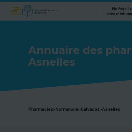
Me faire liv
mes médica
Annuaire des pha
Asnelles
Pharmacies
>
Normandie
>
Calvados
>
Asnelles