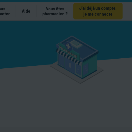
J’ai déjà un compte,
ous
Vous êtes
Aide
acter
pharmacien ?
je me connecte