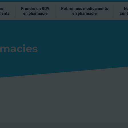
rer
Prendre un RDV
Retirer mes médicaments
N
ments
en pharmacie
en pharmacie
cont
rmacies