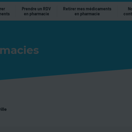
rer
Prendre un RDV
Retirer mes médicaments
N
ments
en pharmacie
en pharmacie
cont
rmacies
ille