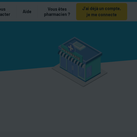
J’ai déjà un compte,
ous
Vous êtes
Aide
acter
pharmacien ?
je me connecte