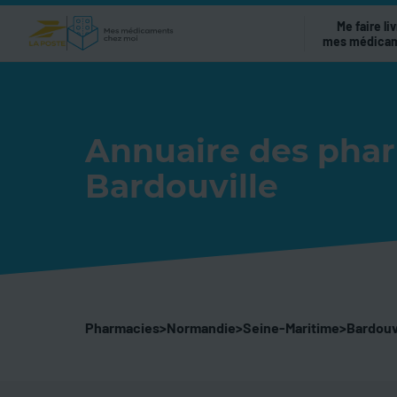
Me faire liv
mes médica
Annuaire des pha
Bardouville
Pharmacies
>
Normandie
>
Seine-Maritime
>
Bardouv