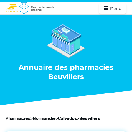
Menu
Annuaire des pharmacies
Beuvillers
Pharmacies
>
Normandie
>
Calvados
>
Beuvillers