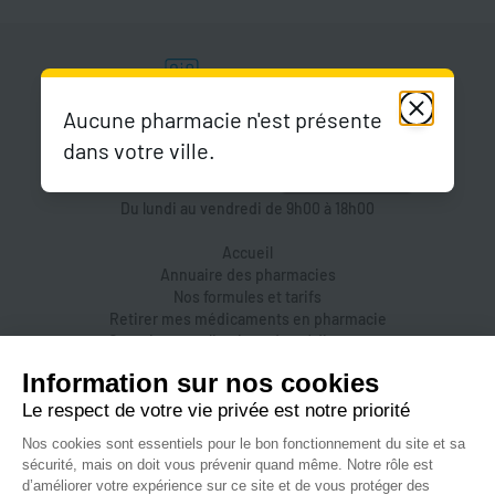
Aucune pharmacie n'est présente
dans votre ville.
Du lundi au vendredi de 9h00 à 18h00
Accueil
Annuaire des pharmacies
Nos formules et tarifs
Retirer mes médicaments en pharmacie
Organiser une livraison de médicaments
Prendre un rendez-vous dans une pharmacie
Accès pharmaciens
Accès aidants
Aide et FAQ
Nous contacter