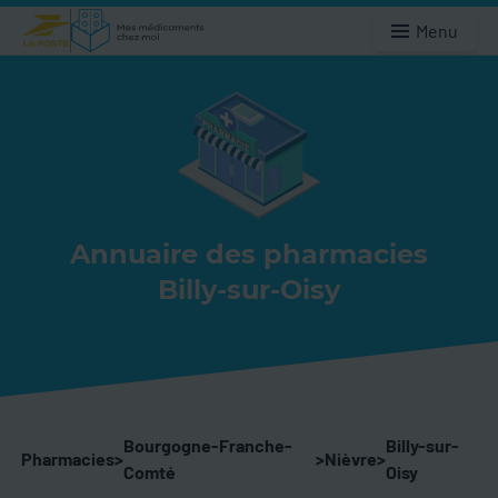
Menu
Annuaire des pharmacies
Billy-sur-Oisy
Bourgogne-Franche-
Billy-sur-
Pharmacies
>
>
Nièvre
>
Comté
Oisy