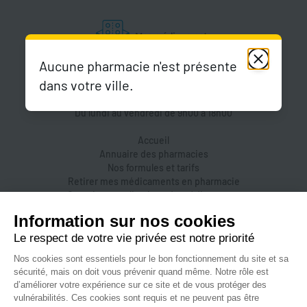
Aucune pharmacie n'est présente
dans votre ville.
Du lundi au vendredi de 9h00 à 18h00
Accueil
Annuaire des pharmacies
Nos formules et tarifs
Retirer mes médicaments en pharmacie
Organiser une livraison de médicaments
Prendre un rendez-vous dans une pharmacie
Accès pharmaciens
Accès aidants
Aide et FAQ
Nous contacter
Accessibilité
Mentions légales