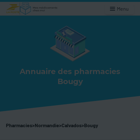
Menu
Annuaire des pharmacies
Bougy
Pharmacies
>
Normandie
>
Calvados
>
Bougy