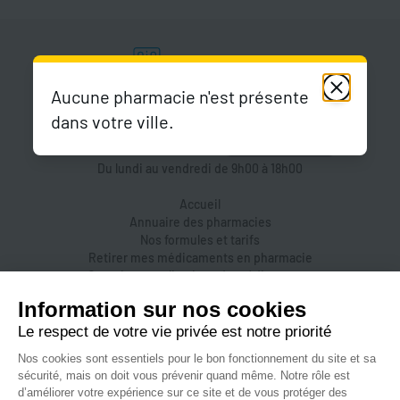
Aucune pharmacie n'est présente
dans votre ville.
Du lundi au vendredi de 9h00 à 18h00
Accueil
Annuaire des pharmacies
Nos formules et tarifs
Retirer mes médicaments en pharmacie
Organiser une livraison de médicaments
Prendre un rendez-vous dans une pharmacie
Accès pharmaciens
Accès aidants
Aide et FAQ
Nous contacter