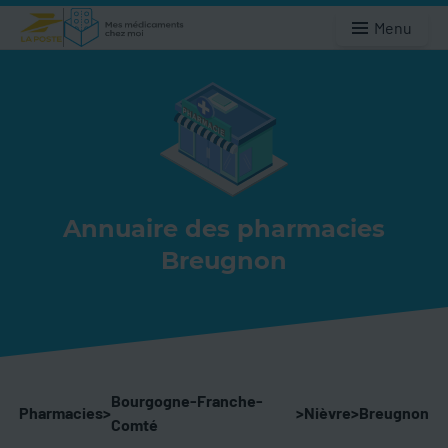
Menu
Annuaire des pharmacies
Breugnon
Bourgogne-Franche-
Pharmacies
>
>
Nièvre
>
Breugnon
Comté