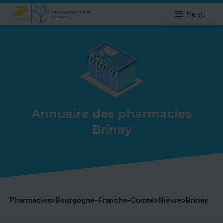
Menu
Annuaire des pharmacies
Brinay
Pharmacies
>
Bourgogne-Franche-Comté
>
Nièvre
>
Brinay